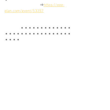
　　　　　　　　　⇒
https://eee-
plan.com/event/53357
　　　　＊＊＊＊＊＊＊＊＊＊＊＊＊
＊＊＊＊＊＊＊＊＊＊＊＊＊＊＊＊＊
＊＊＊＊