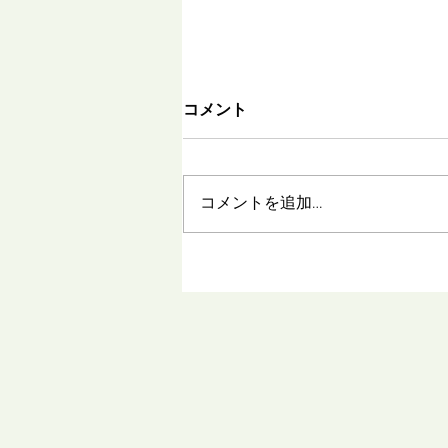
コメント
コメントを追加…
簡単！楽！バルクフーズ商品
で1日献立③：晩ごはん