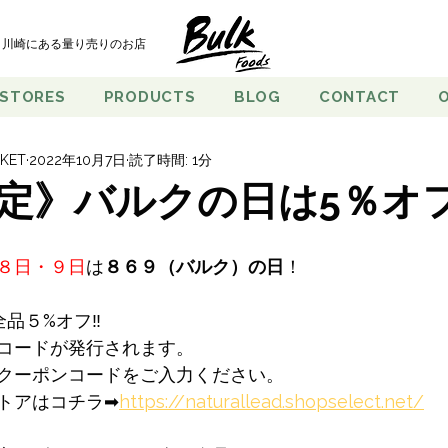
川崎にある量り売りのお店
 STORES
PRODUCTS
BLOG
CONTACT
KET
2022年10月7日
読了時間: 1分
定》バルクの日は5％オ
８日・９日
は
８６９（バルク）の日
！
全品５%オフ‼
コードが発行されます。
クーポンコードをご入力ください。
トアはコチラ➡
https://naturallead.shopselect.net/