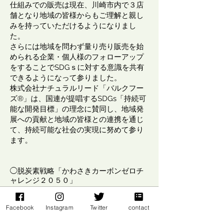
仕組みでの販売は現在、川崎市内で３店
舗となり地域の皆様からもご理解と親し
みを持っていただけるようになりまし
た。
さらには地域を問わず量り売り販売を始
められる企業・個人様のフォローアップ
をすることでSDGｓに対する意識を共有
できるようになって参りました。
株式会社ナチュラルリード「バルクフー
ズ®」は、国連が提唱するSDGs「持続可
能な開発目標」の理念に賛同し、地域発
展への貢献と地域の皆様との連携を通じ
て、持続可能な社会の実現に努めて参り
ます。
◯脱炭素戦略「かわさきカーボンゼロチ
ャレンジ２０５０」
※株式会社ナチュラルリード「バルクフ
Facebook
Instagram
Twitter
contact
ーズ®」は、川崎市の脱炭素戦略「かわ
さきカーボンチャレンジ２０５０」に賛