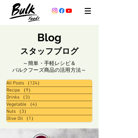
Blog
スタッフブログ
～簡単・手軽レシピ＆
バルクフーズ商品の活用方法～
All Posts
（124）
124件の記事
Recipe
（9）
9件の記事
Drinks
（3）
3件の記事
Vegetable
（4）
4件の記事
Nuts
（3）
3件の記事
Olive Oil
（1）
1件の記事