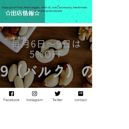
☆出店情報☆
2024年7月5日
Facebook
Instagram
Twitter
contact
8・6・9（バルク）の日！オ
ンラインストア限定5％OFF》