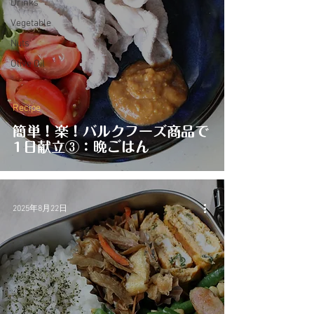
Drinks
Vegetable
Nuts
Olive Oil
Recipe
簡単！楽！バルクフーズ商品で
1日献立③：晩ごはん
2025年8月22日