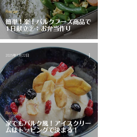
Recipe
簡単！楽！バルクフーズ商品で
1日献立②：お弁当作り
2025年7月22日
Recipe
家でもバルク風！アイスクリー
ムはトッピングで決まる！