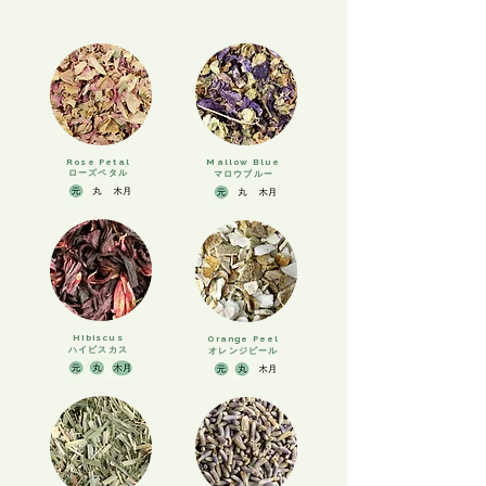
Rose Petal
Mallow Blue
ローズペタル
​マロウブルー
Hibiscus
Orange Peel
​ハイビスカス
​オレンジピール