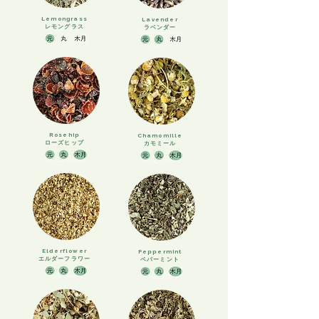
Lemongrass
Lavender
​レモングラス
ラベンダー
Rosehip
Chamomille
​ローズヒップ
カモミール
Elderflower
Peppermint
エルダーフラワー
ペパーミント