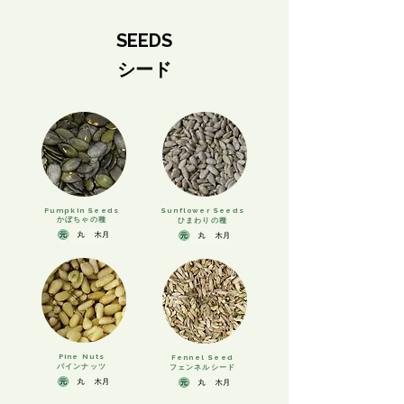
SEEDS
シード
Pumpkin Seeds
Sunflower Seeds
​かぼちゃの種
ひまわりの種
Pine Nuts
Fennel Seed
​パインナッツ
フェンネルシード