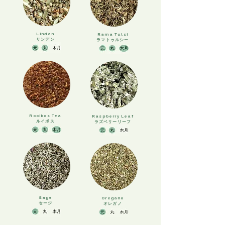
Linden
Rama Tulsi
​リンデン
ラマトゥルシー
Rooibos Tea
Raspberry Leaf
ルイボス
​ラズベリーリーフ
Sage
Oregano
​セージ
​オレガノ