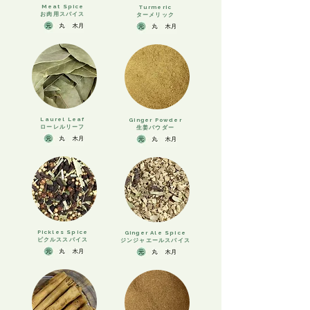
Meat Spice
Turmeric
お肉用スパイス
​ターメリック
Laurel Leaf
Ginger Powder
ローレルリーフ
生姜パウダー
Pickles Spice
Ginger Ale Spice
ピクルススパイス
ジンジャエールスパイス